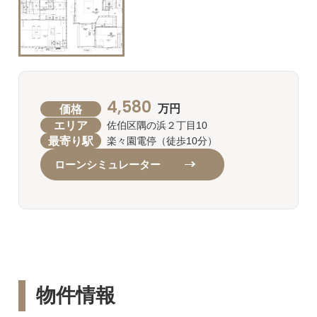
4,580
価格
万円
エリア
佐伯区隅の浜２丁目10
最寄り駅
楽々園電停（徒歩10分）
ローンシミュレーター
物件情報