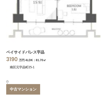
ベイサイドパレス宇品
3190
万円 4LDK：81.70㎡
南区元宇品町25-1
中古マンション