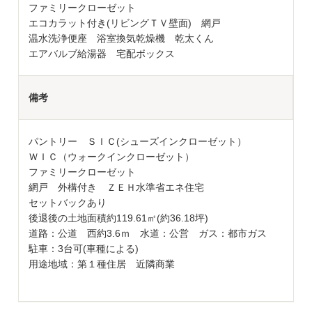
ファミリークローゼット
エコカラット付き(リビングＴＶ壁面) 網戸
温水洗浄便座 浴室換気乾燥機 乾太くん
エアバルブ給湯器 宅配ボックス
備考
パントリー ＳＩＣ(シューズインクローゼット）
ＷＩＣ（ウォークインクローゼット）
ファミリークローゼット
網戸 外構付き ＺＥＨ水準省エネ住宅
セットバックあり
後退後の土地面積約119.61㎡(約36.18坪)
道路：公道 西約3.6ｍ 水道：公営 ガス：都市ガス
駐車：3台可(車種による)
用途地域：第１種住居 近隣商業