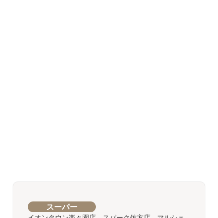
スーパー
イオンタウン楽々園店 スパーク佐方店 マルシェ