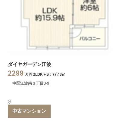
ダイヤガーデン江波
2299
万円 2LDK＋S：77.43㎡
中区江波南３丁目3-9
中古マンション