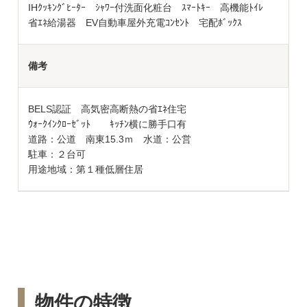
IHｸｯｷﾝｸﾞﾋｰﾀｰ ｼｬﾜｰ付洗面化粧台 ｽﾏｰﾄｷｰ 高機能ﾄｲﾚ
省ｴﾈ給湯器 EV自動車屋外充電ｺﾝｾﾝﾄ 宅配ﾎﾞｯｸｽ
備考
BELS認証 高気密高断熱の省ｴﾈ住宅
ｳｫｰｸｲﾝｸﾛｰｾﾞｯﾄ ｷｯﾁﾝ横に勝手口有
道路：公道 南東15.3ｍ 水道：公営
駐車：２台可
用途地域：第１種低層住居
物件の特徴