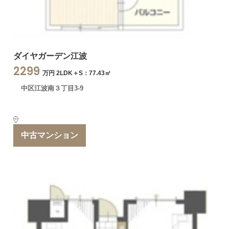
ダイヤガーデン江波
2299
万円 2LDK＋S：77.43㎡
中区江波南３丁目3-9
中古マンション