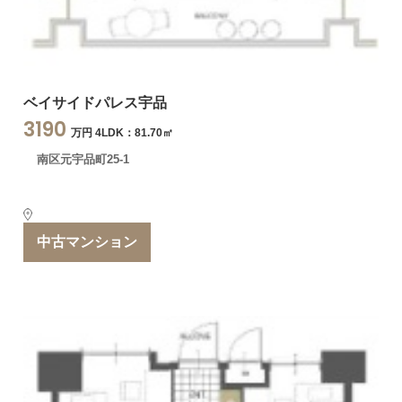
ベイサイドパレス宇品
3190
万円 4LDK：81.70㎡
南区元宇品町25-1
中古マンション