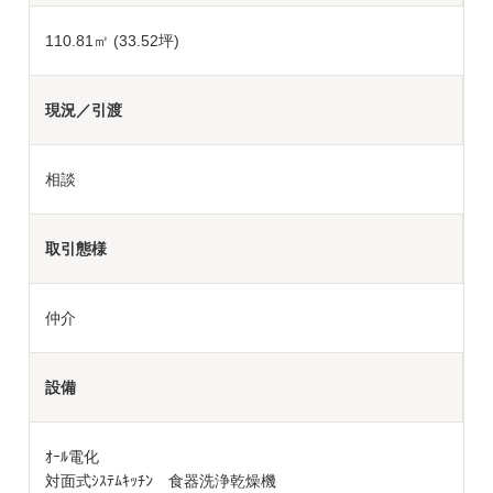
110.81㎡ (33.52坪)
現況／引渡
相談
取引態様
仲介
設備
ｵｰﾙ電化
対面式ｼｽﾃﾑｷｯﾁﾝ 食器洗浄乾燥機