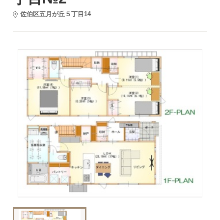
佐伯区五月が丘５丁目14