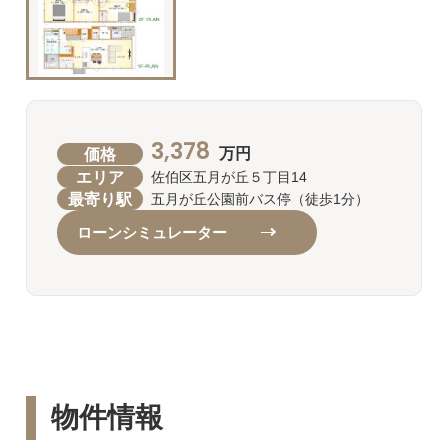
3,378
価格
万円
エリア
佐伯区五月が丘５丁目14
最寄り駅
五月が丘公園前バス停（徒歩1分）
ローンシミュレーター
物件情報